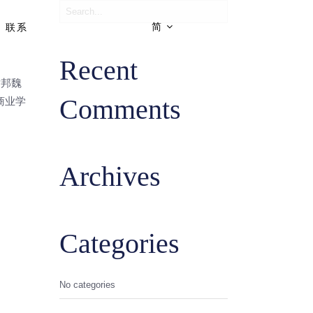
简
联系
Recent
世邦魏
Comments
商业学
Archives
Categories
No categories